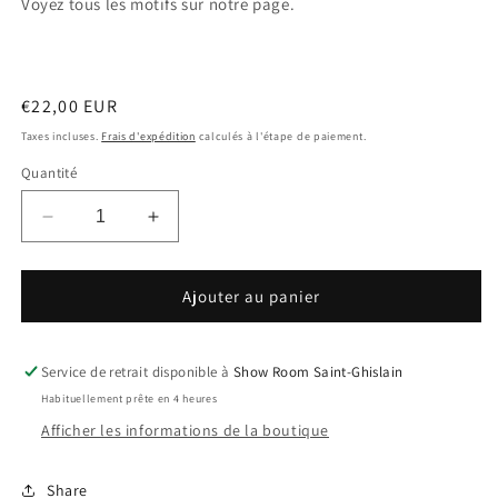
Voyez tous les motifs sur notre page.
Prix
€22,00 EUR
habituel
Taxes incluses.
Frais d'expédition
calculés à l'étape de paiement.
Quantité
Réduire
Augmenter
la
la
quantité
quantité
de
de
Ajouter au panier
Eventail
Eventail
en
en
tissu
tissu
Service de retrait disponible à
Show Room Saint-Ghislain
coloré
coloré
Habituellement prête en 4 heures
Afficher les informations de la boutique
Share