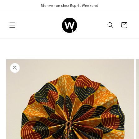
et
Bienvenue chez Esprit Weekend
passer
au
contenu
Panier
Passer aux
informations
produits