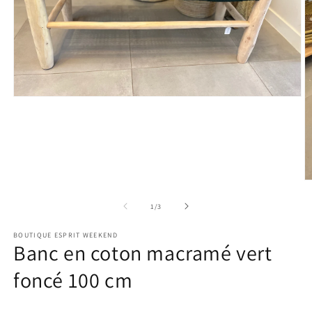
Ouvrir
le
média
1
dans
une
fenêtre
modale
O
le
m
de
1
/
3
2
d
BOUTIQUE ESPRIT WEEKEND
u
Banc en coton macramé vert
f
m
foncé 100 cm