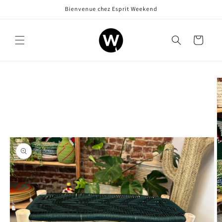
et
Bienvenue chez Esprit Weekend
passer
au
contenu
Panier
Passer aux
informations
produits