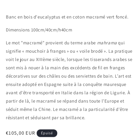
Banc en bois d'eucalyptus et en coton macramé vert foncé.
Dimensions 100cm/40cm/h40cm
Le mot "macramé" provient du terme arabe
mahrama
qui
signifie « mouchoir à franges » ou « voile brodé ». La pratique
voit le jour au XIIIème siècle, lorsque les tisserands arabes se
sont mis à nouer à la main des excédents de fil en franges
décoratives sur des châles ou des serviettes de bain. L’art est
ensuite adopté en Espagne suite à la conquête mauresque
avant d'être transporté en Italie
dans la
région de Ligurie. À
partir de là, le macramé se répand dans toute l’Europe et
séduit même la Chine. Le macramé a la particularité d'être
résistant et séduisant par sa brillance.
Prix
€105,00 EUR
Épuisé